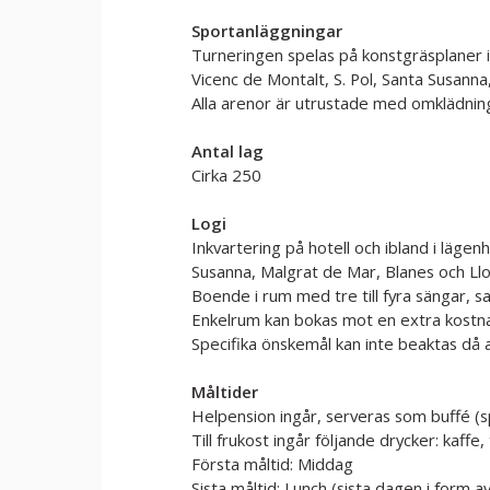
Sportanläggningar
Turneringen spelas på konstgräsplaner 
Vicenc de Montalt, S. Pol, Santa Susann
Alla arenor är utrustade med omklädnin
Antal lag
Cirka 250
Logi
Inkvartering på hotell och ibland i lägen
Susanna, Malgrat de Mar, Blanes och Ll
Boende i rum med tre till fyra sängar, 
Enkelrum kan bokas mot en extra kostn
Specifika önskemål kan inte beaktas då
Måltider
Helpension ingår, serveras som buffé (sp
Till frukost ingår följande drycker: kaffe
Första måltid: Middag
Sista måltid: Lunch (sista dagen i form a