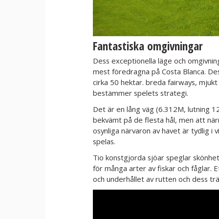
Fantastiska omgivningar
Dess exceptionella läge och omgivninga
mest föredragna på Costa Blanca. De
cirka 50 hektar. breda fairways, mju
bestämmer spelets strategi.
Det är en lång väg (6.312M, lutning 12
bekvämt på de flesta hål, men att närm
osynliga närvaron av havet är tydlig i 
spelas.
Tio konstgjorda sjöar speglar skönhete
för många arter av fiskar och fåglar. 
och underhållet av rutten och dess t