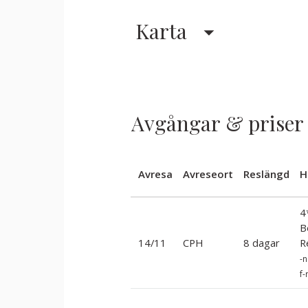
Karta
Avgångar & priser
Avresa
Avreseort
Reslängd
H
4
B
14/11
CPH
8 dagar
R