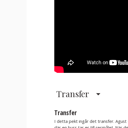
Transfer
Transfer
I detta pekt ingår det transfer. Agus
där en buss tar er till resmålet. När