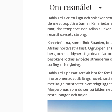
Om resmålet
Bahía Feliz är en lugn och solsäker s
de mest populära öarna i Kanarieöarna
runt, där temperaturen sällan sjunker 
resmål oavsett säsong.
Kanarieöarna, som tillhör Spanien, bes
Afrikas nordvästra kust. Ögruppen är k
berg och sanddyner till gröna dalar o
besökare lockas av både stränderna oc
surfing och dykning.
Bahía Feliz passar särskilt bra för fa
fina promenadstråk längs havet, små s
mer livliga turistorter. Samtidigt ligg
Maspalomas som du ser på bilden neda
restauranger och nöjen.