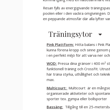
Resan fylls av energigivande träningspa
poolen eller i den vackra omgivningen. D
en peppande atmosfär där alla lyfter va
Träningsytor
Pink Plattform:
Hitta balans i Pink Pl
kunna förena kropp och sinne genom pila
i en perfekt miljö för att varva ner och
WOD:
Pressa dina gränser i 400 m² s
funktionell träning och CrossFit. Utr
här träna styrka, uthållighet och teknik
max.
Multicourt:
Multicourt är en mångsi
organiserade aktiviteter och spontanid
sporter tex. gympa eller bollsporter
Bassäng:
Tillgång till en 25-metersb