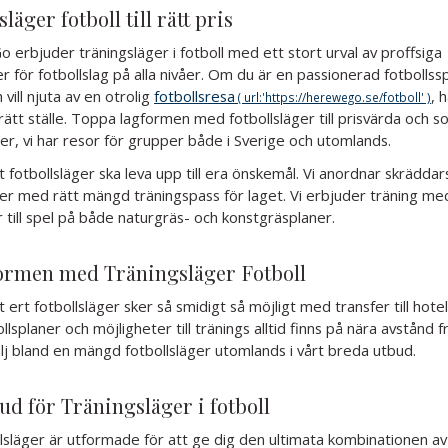
läger fotboll till rätt pris
erbjuder träningsläger i fotboll med ett stort urval av proffsiga
er för fotbollslag på alla nivåer. Om du är en passionerad fotbollssp
 vill njuta av en otrolig
fotbollsresa
, 
 rätt ställe. Toppa lagformen med fotbollsläger till prisvärda och so
er, vi har resor för grupper både i Sverige och utomlands.
 ert fotbollsläger ska leva upp till era önskemål. Vi anordnar skrädda
ger med rätt mängd träningspass för laget. Vi erbjuder träning me
 till spel på både naturgräs- och konstgräsplaner.
ormen med Träningsläger Fotboll
att ert fotbollsläger sker så smidigt så möjligt med transfer till hotel
bollsplaner och möjligheter till tränings alltid finns på nära avstånd f
älj bland en mängd fotbollsläger utomlands i vårt breda utbud.
ud för Träningsläger i fotboll
lsläger är utformade för att ge dig den ultimata kombinationen av