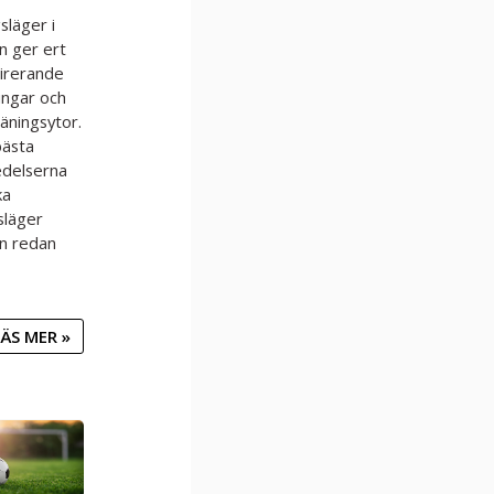
släger i
n ger ert
pirerande
ingar och
äningsytor.
bästa
edelserna
ka
släger
n redan
ÄS MER »