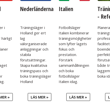
l
Nederländerna
Italien
Träni
- Ref
er i
Träningsläger i
Fotbollsläger
Planera
Holland ger ert
Italien kombinerar
träning
 härligt
lag
träningsmöjligheter
profess
välorganiserade
som lyfter lagets
facilite
laner
anläggningar och
fokus och
boende
stabila
prestation.
perfek
förutsättningar.
Förstärk
förutsä
laget
Skapa kvalitativa
sammanhållningen
både tr
träningspass och
och boka
laggem
er
boka träningsläger
fotbollsläger
boka id
ag.
Holland
Italien idag.
MER »
LÄS MER »
LÄS MER »
L