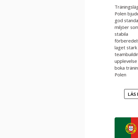
Träningsläg
Polen bjud
god standa
miljöer so
stabila
förberedel
laget stark
teambuildi
upplevelse
boka träni
Polen
LÄS 