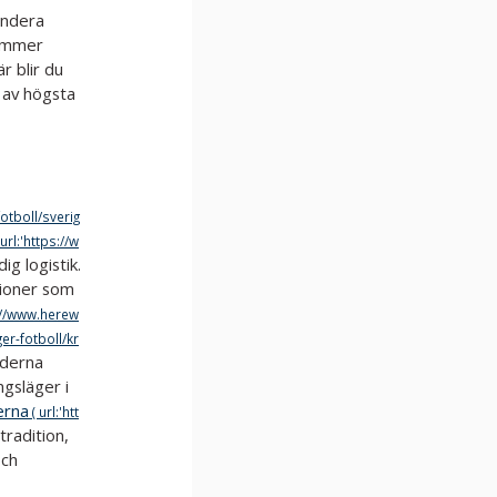
endera
kommer
r blir du
 av högsta
ig logistik.
tioner som
derna
gsläger i
erna
tradition,
och