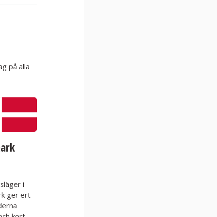
ag på alla
ark
släger i
k ger ert
derna
och kort