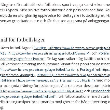
 längtar efter att utforska fotbollens sport-vagga kan vi rekomm
er i Cypern. Med sin rika fotbollshistoria och passionerade fans, 
erbjuda en oförglömlig upplevelse för deltagare i fotbollslägret. Hä
iven av grönskade natur och får chansen att träna på anläggningar
mål för fotbollsläger
 även fotbollsläger i
Sverige
rk
och
Polen
för lag som söker hög kvalitet och smid
 vill kombinera träning med varmare klimat finns populära destina
,
Portugal
,
Kroatien
h
Italien
med mo
r och goda träningsförutsättningar. Vi arrangerar dessutom tränin
och
Nederländ
, två fotbollsnationer med stark 
lla träningsmiljöer och utmärkta möjligheter för både utveckling 
ng.