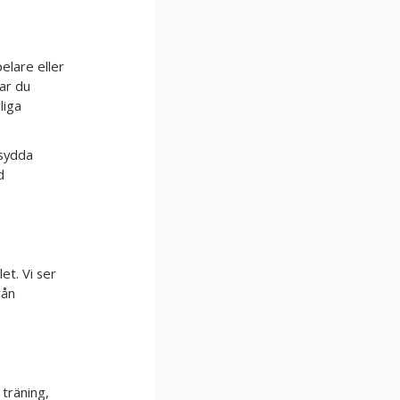
elare eller
har du
liga
rsydda
d
let. Vi ser
rån
 träning,