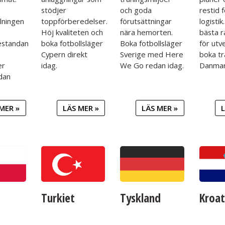
stödjer
och goda
restid 
lningen
toppförberedelser.
förutsättningar
logistik
Höj kvaliteten och
nära hemorten.
bästa 
estandan
boka fotbollsläger
Boka fotbollsläger
för utv
Cypern direkt
Sverige med Here
boka tr
er
idag.
We Go redan idag.
Danma
dan
MER »
LÄS MER »
LÄS MER »
L
Turkiet
Tyskland
Kroat