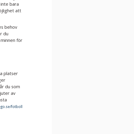
 inte bara
jlighet att
res behov
ar du
a minnen för
ra platser
ger
får du som
juter av
ästa