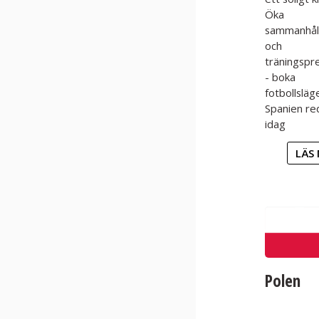
Öka
sammanhål
och
träningspr
- boka
fotbollsläg
Spanien re
idag
LÄS 
Polen