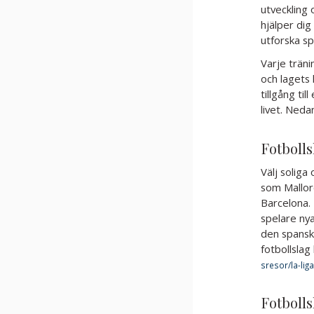
utveckling 
hjälper dig
utforska sp
Varje träni
och lagets 
tillgång ti
livet. Neda
Fotbolls
Välj soliga
som Mallorc
Barcelona.
spelare nya
den spanska
fotbollslag 
Fotbolls