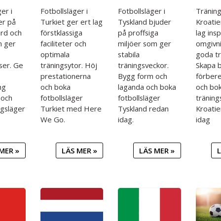
er i
Fotbollsläger i
Fotbollsläger i
Träning
er på
Turkiet ger ert lag
Tyskland bjuder
Kroatie
rd och
förstklassiga
på proffsiga
lag ins
m ger
faciliteter och
miljöer som ger
omgivn
optimala
stabila
goda tr
ser. Ge
träningsytor. Höj
träningsveckor.
Skapa 
prestationerna
Bygg form och
förber
ng
och boka
laganda och boka
och bo
 och
fotbollsläger
fotbollsläger
träning
ngsläger
Turkiet med Here
Tyskland redan
Kroatie
We Go.
idag.
idag
MER »
LÄS MER »
LÄS MER »
L