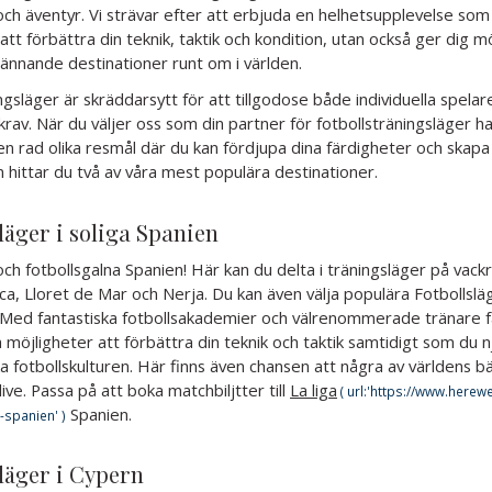
och äventyr. Vi strävar efter att erbjuda en helhetsupplevelse som
 att förbättra din teknik, taktik och kondition, utan också ger dig mö
ännande destinationer runt om i världen.
ngsläger är skräddarsytt för att tillgodose både individuella spela
krav. När du väljer oss som din partner för fotbollsträningsläger h
ll en rad olika resmål där du kan fördjupa dina färdigheter och skap
n hittar du två av våra mest populära destinationer.
läger i soliga Spanien
 och fotbollsgalna Spanien! Här kan du delta i träningsläger på vack
a, Lloret de Mar och Nerja. Du kan även välja populära Fotbollslä
 Med fantastiska fotbollsakademier och välrenommerade tränare 
 möjligheter att förbättra din teknik och taktik samtidigt som du n
 fotbollskulturen. Här finns även chansen att några av världens b
live. Passa på att boka matchbiljtter till
La liga
Spanien.
läger i Cypern