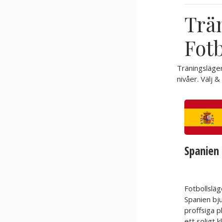
Trän
Fotb
Träningsläger
nivåer. Välj &
Spanien
Fotbollsläg
Spanien bj
proffsiga p
ett soligt k