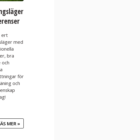
ngsläger
erenser
 ert
släger med
ionella
ter, bra
 och
ta
ttningar för
äning och
enskap
ag!
ÄS MER »