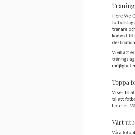
Tränings
Here We Go 
fotbollsläg
tränare och
kommit till
destination
Vi vill att
träningslä
möjligheter
Toppa f
Vi ser till 
till att fot
hotellet. V
Vårt utb
Våra fotbol