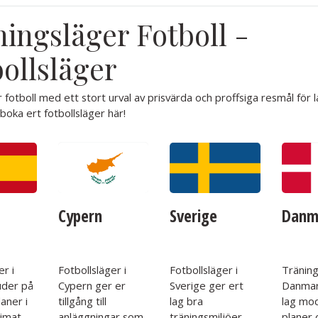
ingsläger Fotboll -
ollsläger
 fotboll med ett stort urval av prisvärda och proffsiga resmål för l
 boka ert fotbollsläger här!
Cypern
Sverige
Danm
er i
Fotbollsläger i
Fotbollsläger i
Träning
uder på
Cypern ger er
Sverige ger ert
Danmar
laner i
tillgång till
lag bra
lag mo
limat.
anläggningar som
träningsmiljöer
planer 