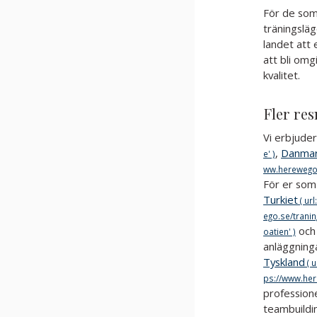
För de som
träningsläg
landet att 
att bli omg
kvalitet.
Fler res
Vi erbjuder
,
Danma
För er som
Turkiet
oc
anläggninga
Tyskland
professione
teambuildi