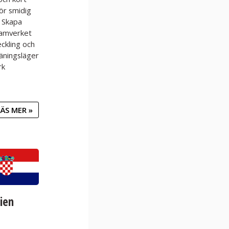
för smidig
. Skapa
ramverket
eckling och
äningsläger
rk
ÄS MER »
ien