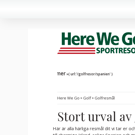
l Spanien
golfresor i Spanien
Läs mer
»
»
Here We Go
Golf
Golfresmål
Stort urval av
Här är alla härliga resmål dit vi tar er o