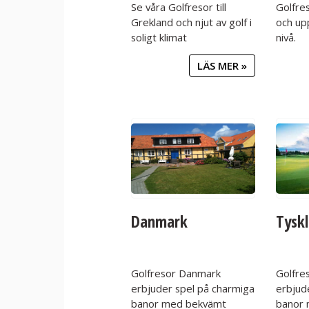
Se våra Golfresor till
Golfres
Grekland och njut av golf i
och up
soligt klimat
nivå.
LÄS MER »
Danmark
Tysk
Golfresor Danmark
Golfre
erbjuder spel på charmiga
erbjud
banor med bekvämt
banor