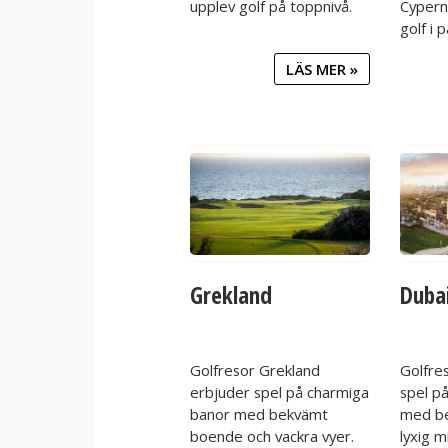
upplev golf på toppnivå.
Cypern
golf i p
LÄS MER »
Grekland
Duba
Golfresor Grekland
Golfre
erbjuder spel på charmiga
spel p
banor med bekvämt
med b
boende och vackra vyer.
lyxig m