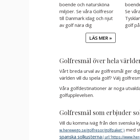
boende och natursköna
boende
miljöer. Se våra Golfresor
Se våra
till Danmark idag och njut
Tyskla
av golf nära dig
golf på
LÄS MER »
Golfresmål över hela världe
Vårt breda urval av golfresmål ger dig g
världen vill du spela golf? Välj golfres
Våra golfdestinationer är noga utvald
golfupplevelsen.
Golfresmål som erbjuder sol
Vill du komma iväg från den svenska 
med stö
spanska solkusterna