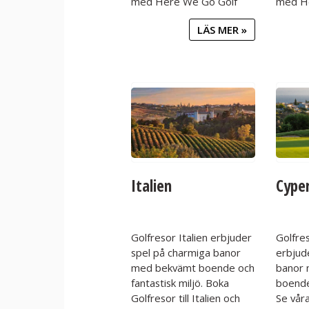
med Here We Go Golf
med H
LÄS MER »
Italien
Cype
Golfresor Italien erbjuder
Golfre
spel på charmiga banor
erbjud
med bekvämt boende och
banor
fantastisk miljö. Boka
boende
Golfresor till Italien och
Se våra