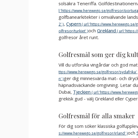
solsäkra Teneriffa. Golfdestinationern
golfbanearkitekter i omvälvande land
,
Cypern
och
Grekland
golfresor året runt.
Golfresmål som ger dig kul
Vill du utforska vingårdar och god ma
ger dig minnesvärda mat- och dryck
häpnadsväckande omgivning. Letar du 
Dubai,
Tjeckien
grekisk gud - välj Grekland eller Cypern
Golfresmål för alla smaker
För dig som söker klassiska golfupplev
och