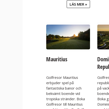
LÄS MER »
Mauritius
Domi
Repu
Golfresor Mauritius
Golfre
erbjuder spel på
republ
fantastiska banor och
på vac
bekvämt boende vid
boende
tropiska stränder. Boka
Boka go
Golfresor till Mauritius
Domini