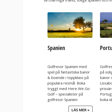
till charmiga Irland, soliga Spanien och m
Spanien
Port
Golfresor Spanien med
Golfre
spel på fantastiska banor
på soli
& boende i toppklass på
banor i
populära resmål. Boka
Lissabo
tryggt med Here We Go
prisvär
Golf – specialister på
Portuga
golfresor Spanien
boka i
LÄS MER »