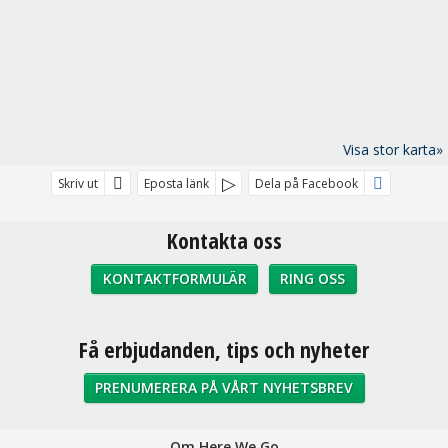
Visa stor karta»
Skriv ut
Eposta länk
Dela på Facebook
Kontakta oss
KONTAKTFORMULÄR
RING OSS
Sociala medier
Få erbjudanden, tips och nyheter
PRENUMERERA PÅ VÅRT NYHETSBREV
Om Here We Go