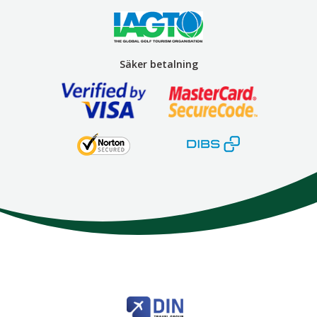
Säker betalning
Here We Go
Modemgatan 6
235 39
Vellinge
Telefon
040 45 63 50