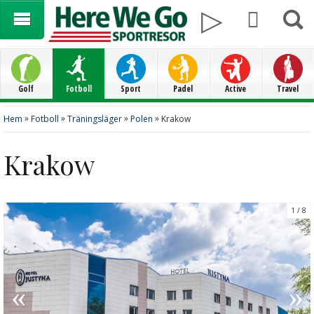
Golf
Fotboll
Sport
Padel
Active
Travel
»
»
»
»
Hem
Fotboll
Träningsläger
Polen
Krakow
Krakow
1
8