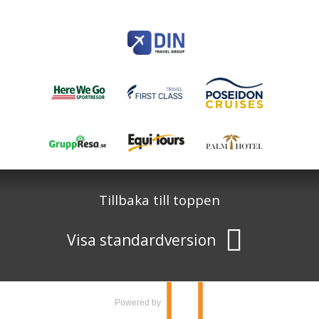
Modemgatan 6
235 39
Vellinge
Telefon
040 45 63 50
info@HereWeGo.se
| ©2026
Org nr 5565262721
Sajtkarta
Tillbaka till toppen
Visa standardversion
Powered by