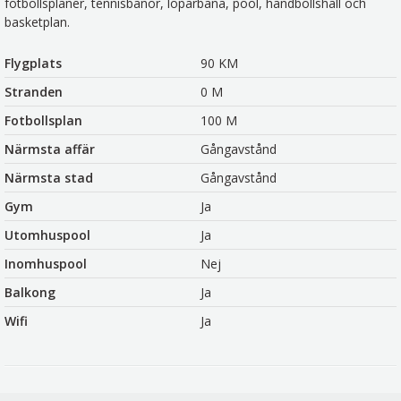
fotbollsplaner, tennisbanor, löparbana, pool, handbollshall och
basketplan.
Flygplats
90 KM
Stranden
0 M
Fotbollsplan
100 M
Närmsta affär
Gångavstånd
Närmsta stad
Gångavstånd
Gym
Ja
Utomhuspool
Ja
Inomhuspool
Nej
Balkong
Ja
Wifi
Ja