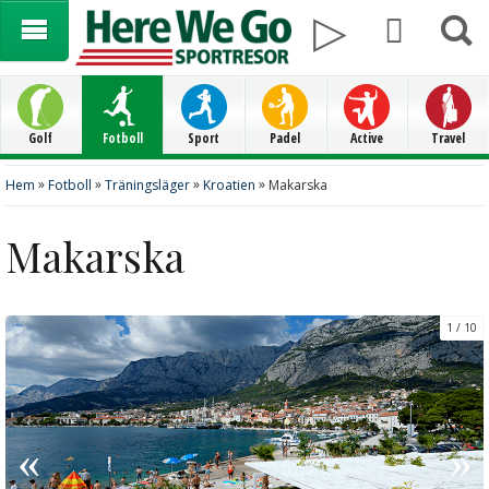
Golf
Fotboll
Sport
Padel
Active
Travel
»
»
»
»
Hem
Fotboll
Träningsläger
Kroatien
Makarska
Makarska
1
10