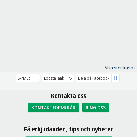
Visa stor karta»
Skriv ut
Eposta länk
Dela på Facebook
Kontakta oss
KONTAKTFORMULÄR
RING OSS
Sociala medier
Få erbjudanden, tips och nyheter