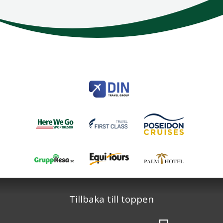
Here We Go
Modemgatan 6
235 39
Vellinge
Telefon
040 45 63 50
info@HereWeGo.se
| ©2026
Org nr 5565262721
Sajtkarta
Tillbaka till toppen