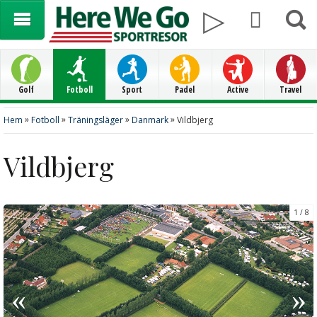
Golf
Fotboll
Sport
Padel
Active
Travel
»
»
»
»
Hem
Fotboll
Träningsläger
Danmark
Vildbjerg
Vildbjerg
1
8