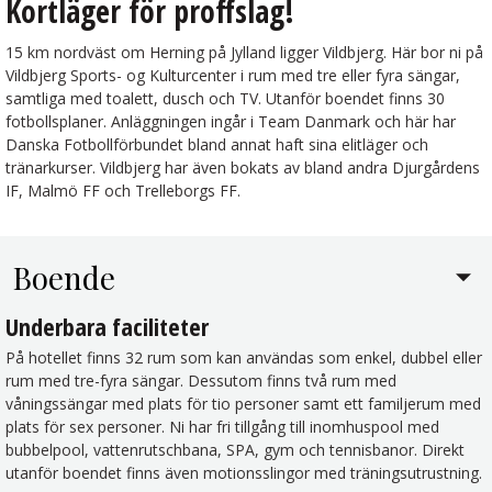
Kortläger för proffslag!
15 km nordväst om Herning på Jylland ligger Vildbjerg. Här bor ni på
Vildbjerg Sports- og Kulturcenter i rum med tre eller fyra sängar,
samtliga med toalett, dusch och TV. Utanför boendet finns 30
fotbollsplaner. Anläggningen ingår i Team Danmark och här har
Danska Fotbollförbundet bland annat haft sina elitläger och
tränarkurser. Vildbjerg har även bokats av bland andra Djurgårdens
IF, Malmö FF och Trelleborgs FF.
Boende
Underbara faciliteter
På hotellet finns 32 rum som kan användas som enkel, dubbel eller
rum med tre-fyra sängar. Dessutom finns två rum med
våningssängar med plats för tio personer samt ett familjerum med
plats för sex personer. Ni har fri tillgång till inomhuspool med
bubbelpool, vattenrutschbana, SPA, gym och tennisbanor. Direkt
utanför boendet finns även motionsslingor med träningsutrustning.