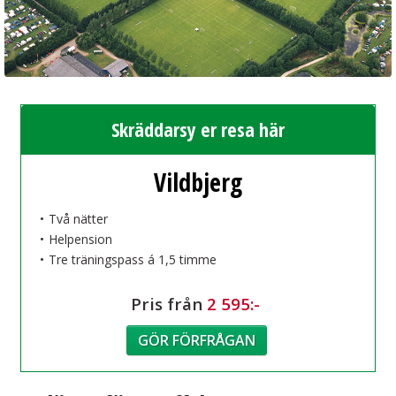
Skräddarsy er resa här
Vildbjerg
Två nätter
Helpension
Tre träningspass á 1,5 timme
Pris från
2 595:-
GÖR FÖRFRÅGAN