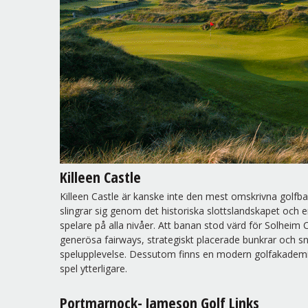
Killeen Castle
Killeen Castle är kanske inte den mest omskrivna golfb
slingrar sig genom det historiska slottslandskapet oc
spelare på alla nivåer. Att banan stod värd för Solhei
generösa fairways, strategiskt placerade bunkrar och 
spelupplevelse. Dessutom finns en modern golfakademi o
spel ytterligare.
Portmarnock- Jameson Golf Links