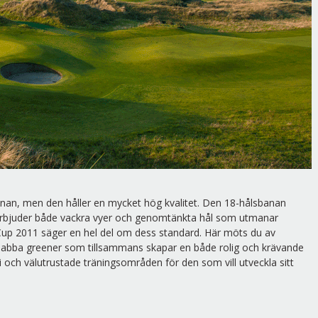
anan, men den håller en mycket hög kvalitet. Den 18-hålsbanan
h erbjuder både vackra vyer och genomtänkta hål som utmanar
m Cup 2011 säger en hel del om dess standard. Här möts du av
snabba greener som tillsammans skapar en både rolig och krävande
ch välutrustade träningsområden för den som vill utveckla sitt