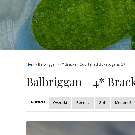
»
Hem
Balbriggan - 4* Bracken Court med Bokskogens GK
Balbriggan - 4* Bra
INNEHÅLL:
Översikt
Boende
Golf
Mer om Re