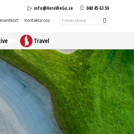
info@HereWeGo.se
040 45 63 50
esentkort
Kontakta oss
tive
Travel