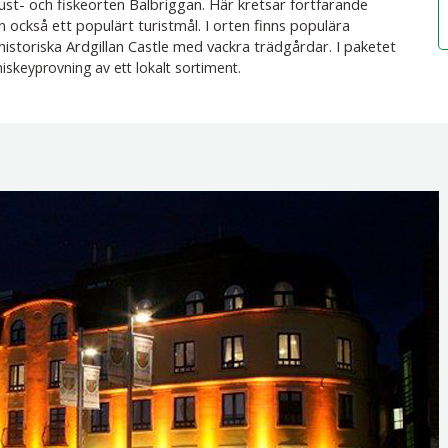
ust- och fiskeorten Balbriggan. Här kretsar fortfarande
ckså ett populärt turistmål. I orten finns populära
 historiska Ardgillan Castle med vackra trädgårdar. I paketet
skeyprovning av ett lokalt sortiment.