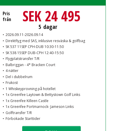
SEK 24 495
Pris
från
5
dagar
2026.09.11-2026.09.14
Direktflyg med SAS, inklusive resväska & golfbag
SK 537 11SEP CPH-DUB 10:30-11:50
SK 538 15SEP DUB-CPH 12:40-15:50
Flygplatstransfer T/R
Balbriggan - 4* Bracken Court
4 nätter
Del i dubbelrum
Frukost
1 Whiskeyprovning på hotellet
1x Greenfee Laytown & Bettystown Golf Links
1x Greenfee Killeen Castle
1x Greenfee Portmarnock- Jameson Links
Golftransfer T/R
Förbokade Starttider