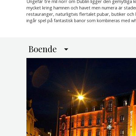
Ungefär tre mil norr om Dublin ligger den gemytliga k
mycket kring hamnen och havet men numera är staden o
restauranger, naturligtvis flertalet pubar, butiker och
ingår spel på
fantastisk banor som kombineras med whi
Boende