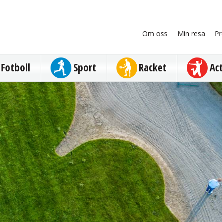
Om oss
Min resa
Pr
Fotboll
Sport
Racket
Ac