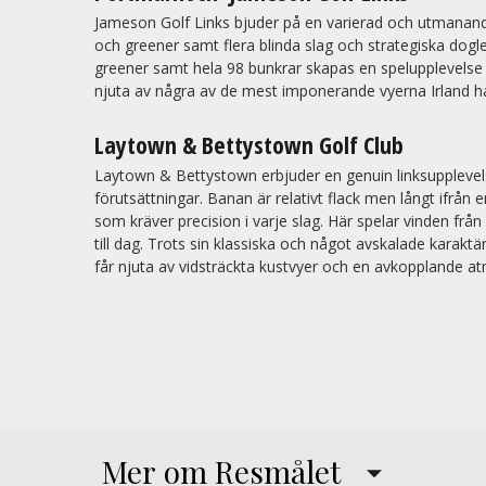
Jameson Golf Links bjuder på en varierad och utmanan
och greener samt flera blinda slag och strategiska dog
greener samt hela 98 bunkrar skapas en spelupplevelse s
njuta av några av de mest imponerande vyerna Irland ha
Laytown & Bettystown Golf Club
Laytown & Bettystown erbjuder en genuin linksupplevels
förutsättningar. Banan är relativt flack men långt ifrå
som kräver precision i varje slag. Här spelar vinden fr
till dag. Trots sin klassiska och något avskalade karakt
får njuta av vidsträckta kustvyer och en avkopplande a
Mer om Resmålet