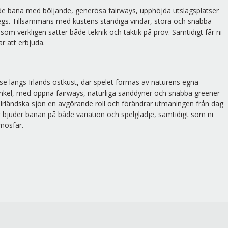
de bana med böljande, generösa fairways, upphöjda utslagsplatser
legs. Tillsammans med kustens ständiga vindar, stora och snabba
om verkligen sätter både teknik och taktik på prov. Samtidigt får ni
r att erbjuda.
e längs Irlands östkust, där spelet formas av naturens egna
n enkel, med öppna fairways, naturliga sanddyner och snabba greener
ån Irländska sjön en avgörande roll och förändrar utmaningen från dag
är bjuder banan på både variation och spelglädje, samtidigt som ni
tmosfär.