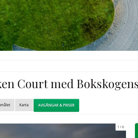
cken Court med Bokskogen
smålet
Karta
AVGÅNGAR & PRISER
1
6