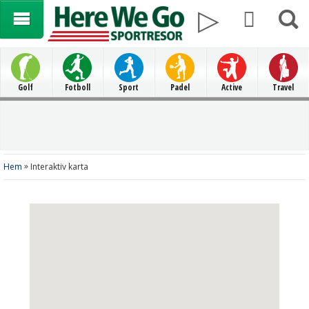
Golf
Fotboll
Sport
Padel
Active
Travel
»
Hem
Interaktiv karta