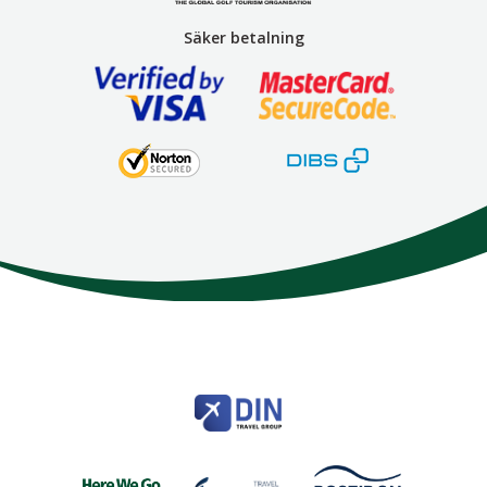
Säker betalning
Here We Go
Modemgatan 6
235 39
Vellinge
Telefon
040 45 63 50
info@HereWeGo.se
| ©2026
Org nr 5565262721